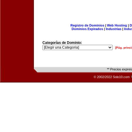
Registro de Dominios
|
Web Hosting
|
D
Dominios Expirados
|
Industrias
|
Indu
Categorías de Dominio:
[Pág. princi
** Precios expre
© 2002/2022 Solo10.com