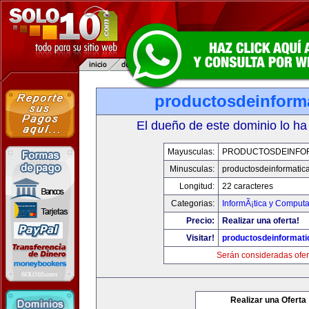
productosdeinform
El dueño de este dominio lo ha
Mayusculas:
PRODUCTOSDEINFO
Minusculas:
productosdeinformatic
Longitud:
22 caracteres
Categorias:
InformÃ¡tica y Comput
Precio:
Realizar una oferta!
Visitar!
productosdeinformat
Serán consideradas ofer
Realizar una Oferta