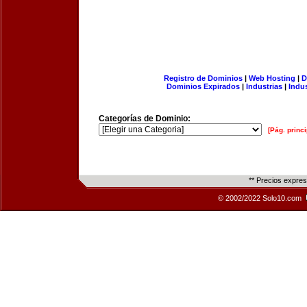
Registro de Dominios
|
Web Hosting
|
D
Dominios Expirados
|
Industrias
|
Indu
Categorías de Dominio:
[Pág. princi
** Precios expre
© 2002/2022 Solo10.com