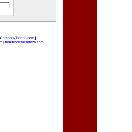
CamposyTierras.com
|
om
|
hotelesdemendoza.com
|