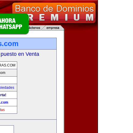
s.com
 puesto en Venta
RAS.COM
com
piedades
rta!
s.com
tas