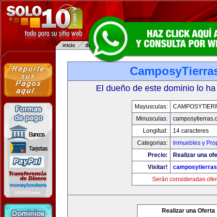
CamposyTierra
El dueño de este dominio lo ha
Mayusculas:
CAMPOSYTIER
Minusculas:
camposytierras.
Longitud:
14 caracteres
Categorias:
Inmuebles y Pro
Precio:
Realizar una ofe
Visitar!
camposytierra
Serán consideradas ofer
Realizar una Oferta