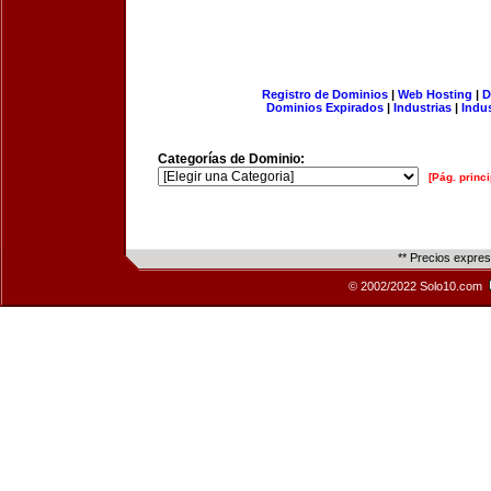
Registro de Dominios
|
Web Hosting
|
D
Dominios Expirados
|
Industrias
|
Indu
Categorías de Dominio:
[Pág. princi
** Precios expre
© 2002/2022 Solo10.com