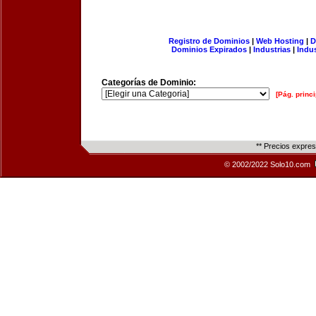
Registro de Dominios
|
Web Hosting
|
D
Dominios Expirados
|
Industrias
|
Indu
Categorías de Dominio:
[Pág. princi
** Precios expre
© 2002/2022 Solo10.com