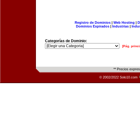
Registro de Dominios
|
Web Hosting
|
D
Dominios Expirados
|
Industrias
|
Indu
Categorías de Dominio:
[Pág. princi
** Precios expre
© 2002/2022 Solo10.com