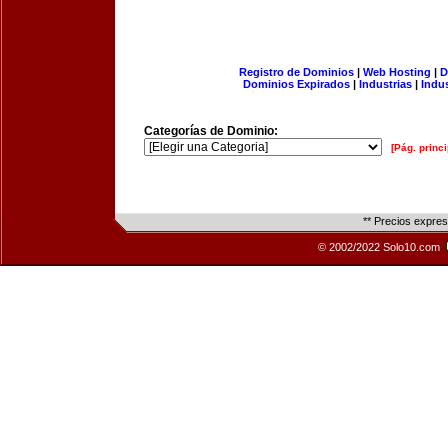
Registro de Dominios
|
Web Hosting
|
D
Dominios Expirados
|
Industrias
|
Indu
Categorías de Dominio:
[Pág. princi
** Precios expre
© 2002/2022 Solo10.com