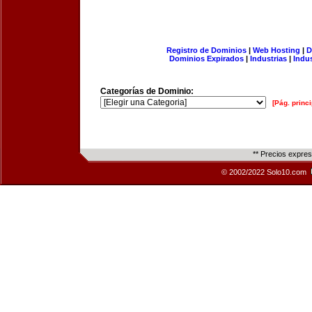
Registro de Dominios
|
Web Hosting
|
D
Dominios Expirados
|
Industrias
|
Indu
Categorías de Dominio:
[Pág. princi
** Precios expre
© 2002/2022 Solo10.com