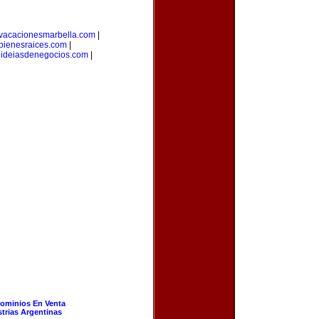
vacacionesmarbella.com
|
bienesraices.com
|
|
ideiasdenegocios.com
|
ominios En Venta
strias Argentinas