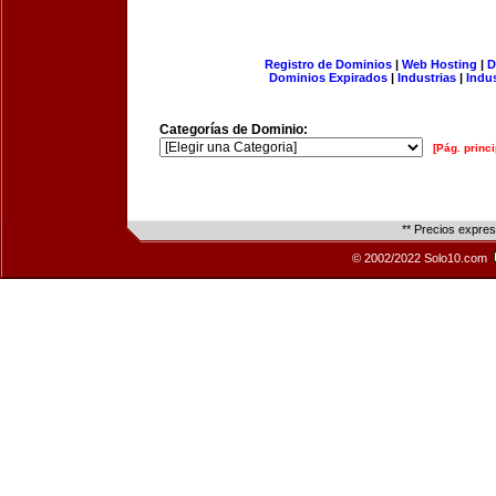
Registro de Dominios
|
Web Hosting
|
D
Dominios Expirados
|
Industrias
|
Indu
Categorías de Dominio:
[Pág. princi
** Precios expre
© 2002/2022 Solo10.com