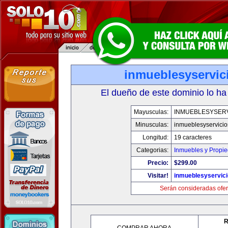
inmueblesyservic
El dueño de este dominio lo ha
Mayusculas:
INMUEBLESYSERV
Minusculas:
inmueblesyservici
Longitud:
19 caracteres
Categorias:
Inmuebles y Propi
Precio:
$299.00
Visitar!
inmueblesyservic
Serán consideradas ofer
R