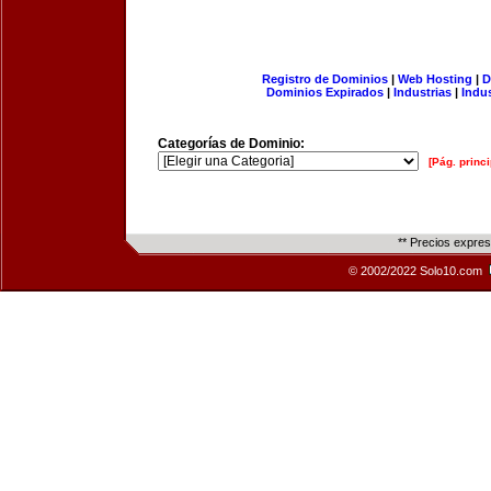
Registro de Dominios
|
Web Hosting
|
D
Dominios Expirados
|
Industrias
|
Indu
Categorías de Dominio:
[Pág. princi
** Precios expre
© 2002/2022 Solo10.com