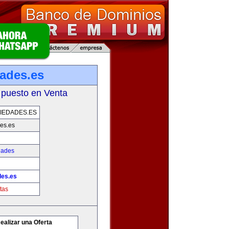
dades.es
 puesto en Venta
IEDADES.ES
es.es
dades
des.es
tas
ealizar una Oferta