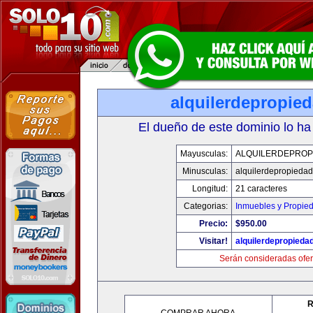
alquilerdepropie
El dueño de este dominio lo ha
Mayusculas:
ALQUILERDEPROP
Minusculas:
alquilerdepropiedad
Longitud:
21 caracteres
Categorias:
Inmuebles y Propie
Precio:
$950.00
Visitar!
alquilerdepropieda
Serán consideradas ofer
R