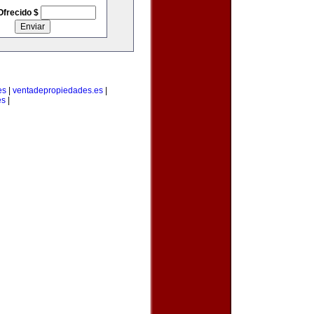
Ofrecido $
es
|
ventadepropiedades.es
|
es
|