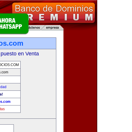
ios.com
 puesto en Venta
OCIOS.COM
s.com
idad
a!
os.com
tas