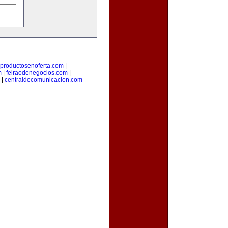
productosenoferta.com
|
m
|
feiraodenegocios.com
|
|
centraldecomunicacion.com